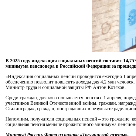
В 2025 году индексация социальных пенсий составит 14,7
минимума пенсионера в Российской Федерации за прошедши
«Индексация социальных пенсий проводится ежегодно 1 апре
обеспечению позволит повысить доходы для 4,2 млн человек.
Министр труда и социальной защиты РФ Антон Котяков.
Среди граждан, для кого повышается пенсия с 1 апреля, поря
участников Великой Отечественной войны, граждан, награж
Сталинграда», граждан, пострадавших в результате радиацион
Напомним, получатели социальных пенсий – это граждане, кот
социальная пенсия меньше прожиточного минимума пенсионера
Минтруд России. Фото из архива «Тогучинской газеты».