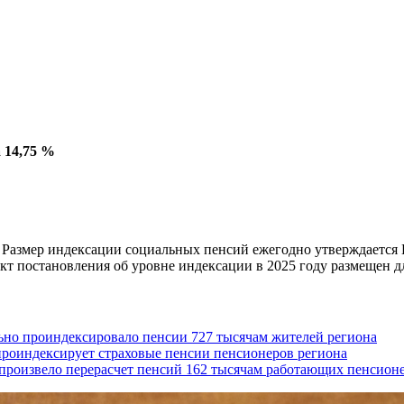
 14,75 %
. Размер индексации социальных пенсий ежегодно утверждается
кт постановления об уровне индексации в 2025 году размещен 
но проиндексировало пенсии 727 тысячам жителей региона
проиндексирует страховые пенсии пенсионеров региона
произвело перерасчет пенсий 162 тысячам работающих пенсион