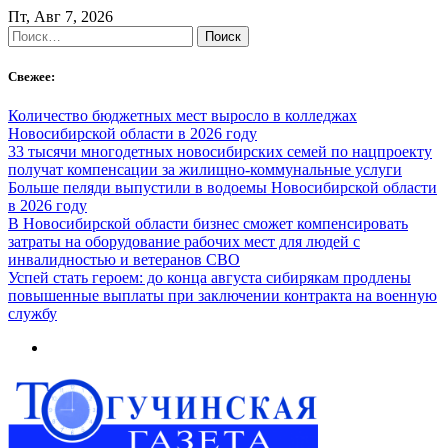
Skip
Пт, Авг 7, 2026
to
Найти:
content
Свежее:
Количество бюджетных мест выросло в колледжах
Новосибирской области в 2026 году
33 тысячи многодетных новосибирских семей по нацпроекту
получат компенсации за жилищно-коммунальные услуги
Больше пеляди выпустили в водоемы Новосибирской области
в 2026 году
В Новосибирской области бизнес сможет компенсировать
затраты на оборудование рабочих мест для людей с
инвалидностью и ветеранов СВО
Успей стать героем: до конца августа сибирякам продлены
повышенные выплаты при заключении контракта на военную
службу