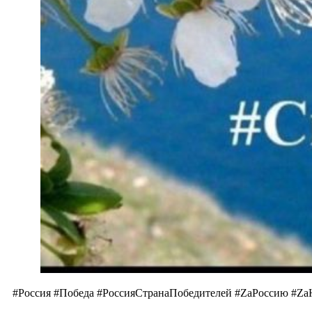
#Россия #Победа #РоссияСтранаПобедителей #ZаРоссию #Z