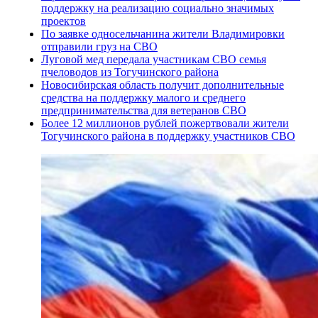
поддержку на реализацию социально значимых
проектов
По заявке односельчанина жители Владимировки
отправили груз на СВО
Луговой мед передала участникам СВО семья
пчеловодов из Тогучинского района
Новосибирская область получит дополнительные
средства на поддержку малого и среднего
предпринимательства для ветеранов СВО
Более 12 миллионов рублей пожертвовали жители
Тогучинского района в поддержку участников СВО