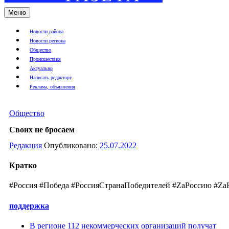
Меню
Новости района
Новости региона
Общество
Происшествия
Актуально
Написать редактору
Реклама, объявления
Общество
Своих не бросаем
Редакция
Опубликовано:
25.07.2022
Кратко
#Россия #Победа #РоссияСтранаПобедителей #ZаРоссию #Z
поддержка
В регионе 112 некоммерческих организаций получат