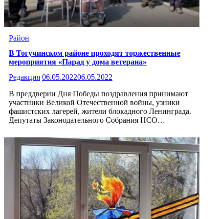
Район
В Тогучинском районе проходят торжественные
мероприятия «Парад у дома ветерана»
Редакция
06.05.2022
06.05.2022
В преддверии Дня Победы поздравления принимают
участники Великой Отечественной войны, узники
фашистских лагерей, жители блокадного Ленинграда.
Депутаты Законодательного Собрания НСО…