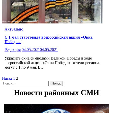
Актуально
С 1 мая стартовала всероссийская акция «Окна
Победы»
Редакция
04.05.2021
04.05.2021
Украсить окна символами Великой Победы в ходе
всероссийской акции «Окна Победы» жители региона
могут с 1 по 9 мая. В…
Пагинация
Назад
1
2
Найти:
записей