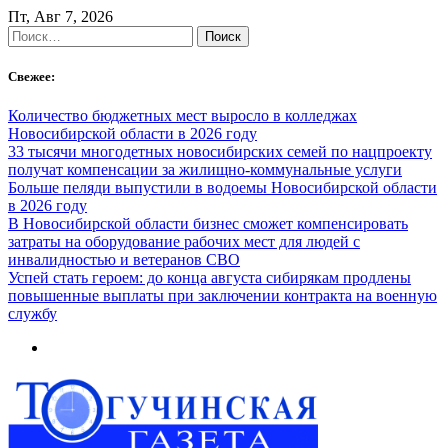
Skip
Пт, Авг 7, 2026
to
Найти:
content
Свежее:
Количество бюджетных мест выросло в колледжах
Новосибирской области в 2026 году
33 тысячи многодетных новосибирских семей по нацпроекту
получат компенсации за жилищно-коммунальные услуги
Больше пеляди выпустили в водоемы Новосибирской области
в 2026 году
В Новосибирской области бизнес сможет компенсировать
затраты на оборудование рабочих мест для людей с
инвалидностью и ветеранов СВО
Успей стать героем: до конца августа сибирякам продлены
повышенные выплаты при заключении контракта на военную
службу