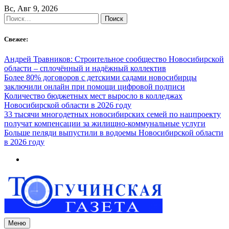
Skip
Вс, Авг 9, 2026
to
Найти:
content
Свежее:
Андрей Травников: Строительное сообщество Новосибирской
области – сплочённый и надёжный коллектив
Более 80% договоров с детскими садами новосибирцы
заключили онлайн при помощи цифровой подписи
Количество бюджетных мест выросло в колледжах
Новосибирской области в 2026 году
33 тысячи многодетных новосибирских семей по нацпроекту
получат компенсации за жилищно-коммунальные услуги
Больше пеляди выпустили в водоемы Новосибирской области
в 2026 году
Меню