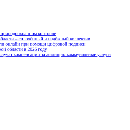
 природоохранном контроле
области – сплочённый и надёжный коллектив
или онлайн при помощи цифровой подписи
ой области в 2026 году
получат компенсации за жилищно-коммунальные услуги