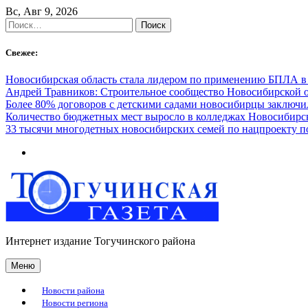
Skip
Вс, Авг 9, 2026
to
Найти:
content
Свежее:
Новосибирская область стала лидером по применению БПЛА в
Андрей Травников: Строительное сообщество Новосибирской 
Более 80% договоров с детскими садами новосибирцы заключ
Количество бюджетных мест выросло в колледжах Новосибирск
33 тысячи многодетных новосибирских семей по нацпроекту 
Интернет издание Тогучинского района
Меню
Новости района
Новости региона