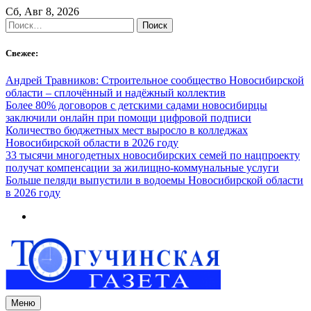
Skip
Сб, Авг 8, 2026
to
Найти:
content
Свежее:
Андрей Травников: Строительное сообщество Новосибирской
области – сплочённый и надёжный коллектив
Более 80% договоров с детскими садами новосибирцы
заключили онлайн при помощи цифровой подписи
Количество бюджетных мест выросло в колледжах
Новосибирской области в 2026 году
33 тысячи многодетных новосибирских семей по нацпроекту
получат компенсации за жилищно-коммунальные услуги
Больше пеляди выпустили в водоемы Новосибирской области
в 2026 году
Меню