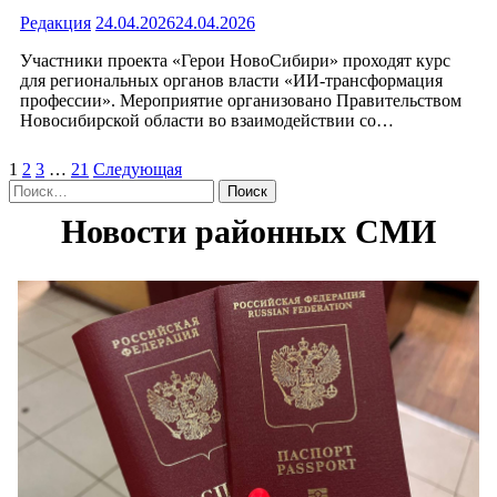
Редакция
24.04.2026
24.04.2026
Участники проекта «Герои НовоСибири» проходят курс
для региональных органов власти «ИИ-трансформация
профессии». Мероприятие организовано Правительством
Новосибирской области во взаимодействии со…
Пагинация
1
2
3
…
21
Следующая
Найти:
записей