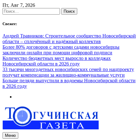
Skip
Пт, Авг 7, 2026
to
Найти:
content
Свежее:
Андрей Травников: Строительное сообщество Новосибирской
области – сплочённый и надёжный коллектив
Более 80% договоров с детскими садами новосибирцы
заключили онлайн при помощи цифровой подписи
Количество бюджетных мест выросло в колледжах
Новосибирской области в 2026 году
33 тысячи многодетных новосибирских семей по нацпроекту
получат компенсации за жилищно-коммунальные услуги
Больше пеляди выпустили в водоемы Новосибирской области
в 2026 году
Меню