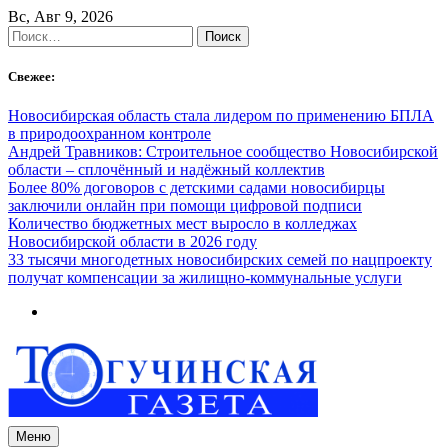
Skip
Вс, Авг 9, 2026
to
Найти:
content
Свежее:
Новосибирская область стала лидером по применению БПЛА
в природоохранном контроле
Андрей Травников: Строительное сообщество Новосибирской
области – сплочённый и надёжный коллектив
Более 80% договоров с детскими садами новосибирцы
заключили онлайн при помощи цифровой подписи
Количество бюджетных мест выросло в колледжах
Новосибирской области в 2026 году
33 тысячи многодетных новосибирских семей по нацпроекту
получат компенсации за жилищно-коммунальные услуги
Меню