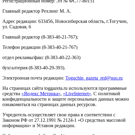
Регистрационный номер: Эл № ФС77-80151
Главный редактор Рехлинг М. А.
Адрес редакции: 633456, Новосибирская область, г.Тогучин,
ул. Садовая, 6
Главный редактор (8-383-40-21-767);
Телефон редакции (8-383-40-21-767)
отдел рекламы/факс (8-383-40-22-363)
бухгалтерия (8-383-40-29-393).
Электронная почта редакции:
Toguchin
_
gazeta
_
red
@
nso
.ru
На страницах сайта toggazeta.ru используются программные
средства
«Яндекс Метрика»
,
«LiveInternet»
. С политикой
конфиденциальности и защите персональных данных можно
ознакомиться на страницах данных ресурсов.
Учредитель осуществляет свои права в соответствии с
Законом РФ от 27.12.1991 № 2124-1 «О средствах массовой
информации» и Уставом редакции.