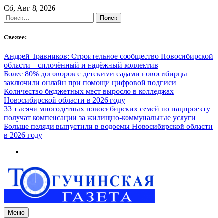
Skip
Сб, Авг 8, 2026
to
Найти:
content
Свежее:
Андрей Травников: Строительное сообщество Новосибирской
области – сплочённый и надёжный коллектив
Более 80% договоров с детскими садами новосибирцы
заключили онлайн при помощи цифровой подписи
Количество бюджетных мест выросло в колледжах
Новосибирской области в 2026 году
33 тысячи многодетных новосибирских семей по нацпроекту
получат компенсации за жилищно-коммунальные услуги
Больше пеляди выпустили в водоемы Новосибирской области
в 2026 году
Меню