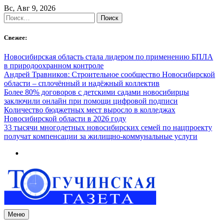
Skip
Вс, Авг 9, 2026
to
Найти:
content
Свежее:
Новосибирская область стала лидером по применению БПЛА
в природоохранном контроле
Андрей Травников: Строительное сообщество Новосибирской
области – сплочённый и надёжный коллектив
Более 80% договоров с детскими садами новосибирцы
заключили онлайн при помощи цифровой подписи
Количество бюджетных мест выросло в колледжах
Новосибирской области в 2026 году
33 тысячи многодетных новосибирских семей по нацпроекту
получат компенсации за жилищно-коммунальные услуги
Меню