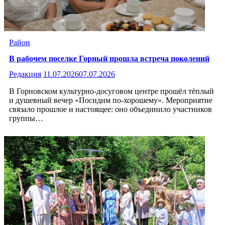
Район
В рабочем поселке Горный прошла встреча поколений
Редакция
11.07.2026
07.07.2026
В Горновском культурно-досуговом центре прошёл тёплый
и душевный вечер «Посидим по‑хорошему». Мероприятие
связало прошлое и настоящее: оно объединило участников
группы…