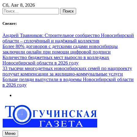
Skip
Сб, Авг 8, 2026
to
Найти:
content
Свежее:
Андрей Травников: Строительное сообщество Новосибирской
области – сплочённый и надёжный коллектив
Более 80% договоров с детскими садами новосибирцы
заключили онлайн при помощи цифровой подписи
Количество бюджетных мест выросло в колледжах
Новосибирской области в 2026 году
33 тысячи многодетных новосибирских семей по нацпроекту
получат компенсации за жилищно-коммунальные услуги
Больше пеляди выпустили в водоемы Новосибирской области
в 2026 году
Меню