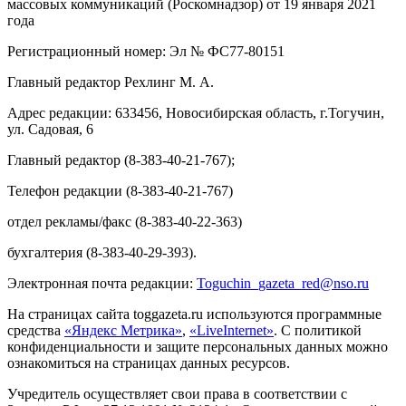
массовых коммуникаций (Роскомнадзор) от 19 января 2021
года
Регистрационный номер: Эл № ФС77-80151
Главный редактор Рехлинг М. А.
Адрес редакции: 633456, Новосибирская область, г.Тогучин,
ул. Садовая, 6
Главный редактор (8-383-40-21-767);
Телефон редакции (8-383-40-21-767)
отдел рекламы/факс (8-383-40-22-363)
бухгалтерия (8-383-40-29-393).
Электронная почта редакции:
Toguchin
_
gazeta
_
red
@
nso
.ru
На страницах сайта toggazeta.ru используются программные
средства
«Яндекс Метрика»
,
«LiveInternet»
. С политикой
конфиденциальности и защите персональных данных можно
ознакомиться на страницах данных ресурсов.
Учредитель осуществляет свои права в соответствии с