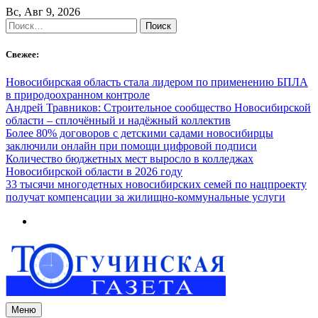
Skip
Вс, Авг 9, 2026
to
Найти:
content
Свежее:
Новосибирская область стала лидером по применению БПЛА
в природоохранном контроле
Андрей Травников: Строительное сообщество Новосибирской
области – сплочённый и надёжный коллектив
Более 80% договоров с детскими садами новосибирцы
заключили онлайн при помощи цифровой подписи
Количество бюджетных мест выросло в колледжах
Новосибирской области в 2026 году
33 тысячи многодетных новосибирских семей по нацпроекту
получат компенсации за жилищно-коммунальные услуги
Меню