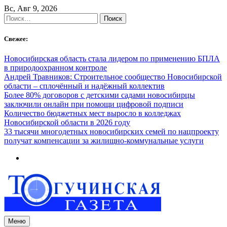
Skip
Вс, Авг 9, 2026
to
Найти:
content
Свежее:
Новосибирская область стала лидером по применению БПЛА
в природоохранном контроле
Андрей Травников: Строительное сообщество Новосибирской
области – сплочённый и надёжный коллектив
Более 80% договоров с детскими садами новосибирцы
заключили онлайн при помощи цифровой подписи
Количество бюджетных мест выросло в колледжах
Новосибирской области в 2026 году
33 тысячи многодетных новосибирских семей по нацпроекту
получат компенсации за жилищно-коммунальные услуги
Меню