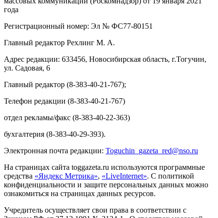
массовых коммуникаций (Роскомнадзор) от 19 января 2021
года
Регистрационный номер: Эл № ФС77-80151
Главный редактор Рехлинг М. А.
Адрес редакции: 633456, Новосибирская область, г.Тогучин,
ул. Садовая, 6
Главный редактор (8-383-40-21-767);
Телефон редакции (8-383-40-21-767)
отдел рекламы/факс (8-383-40-22-363)
бухгалтерия (8-383-40-29-393).
Электронная почта редакции:
Toguchin
_
gazeta
_
red
@
nso
.ru
На страницах сайта toggazeta.ru используются программные
средства
«Яндекс Метрика»
,
«LiveInternet»
. С политикой
конфиденциальности и защите персональных данных можно
ознакомиться на страницах данных ресурсов.
Учредитель осуществляет свои права в соответствии с