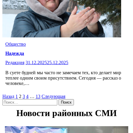
Общество
Надежда
Редакция
31.12.2025
25.12.2025
В суете будней мы часто не замечаем тех, кто делает мир
теплее одним своим присутствием. Сегодня — рассказ о
человеке,…
Пагинация
Назад
1
2
3
4
…
13
Следующая
Найти:
записей