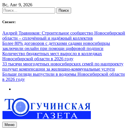
Skip
Вс, Авг 9, 2026
to
Найти:
content
Свежее:
Андрей Травников: Строительное сообщество Новосибирской
области – сплочённый и надёжный коллектив
Более 80% договоров с детскими садами новосибирцы
заключили онлайн при помощи цифровой подписи
Количество бюджетных мест выросло в колледжах
Новосибирской области в 2026 году
33 тысячи многодетных новосибирских семей по нацпроекту
получат компенсации за жилищно-коммунальные услуги
Больше пеляди выпустили в водоемы Новосибирской области
в 2026 году
Меню