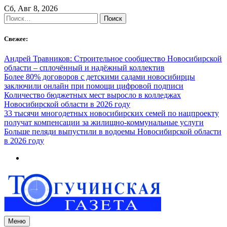
Skip
Сб, Авг 8, 2026
to
Найти:
content
Свежее:
Андрей Травников: Строительное сообщество Новосибирской
области – сплочённый и надёжный коллектив
Более 80% договоров с детскими садами новосибирцы
заключили онлайн при помощи цифровой подписи
Количество бюджетных мест выросло в колледжах
Новосибирской области в 2026 году
33 тысячи многодетных новосибирских семей по нацпроекту
получат компенсации за жилищно-коммунальные услуги
Больше пеляди выпустили в водоемы Новосибирской области
в 2026 году
Меню