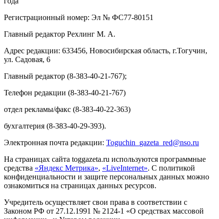
года
Регистрационный номер: Эл № ФС77-80151
Главный редактор Рехлинг М. А.
Адрес редакции: 633456, Новосибирская область, г.Тогучин,
ул. Садовая, 6
Главный редактор (8-383-40-21-767);
Телефон редакции (8-383-40-21-767)
отдел рекламы/факс (8-383-40-22-363)
бухгалтерия (8-383-40-29-393).
Электронная почта редакции:
Toguchin
_
gazeta
_
red
@
nso
.ru
На страницах сайта toggazeta.ru используются программные
средства
«Яндекс Метрика»
,
«LiveInternet»
. С политикой
конфиденциальности и защите персональных данных можно
ознакомиться на страницах данных ресурсов.
Учредитель осуществляет свои права в соответствии с
Законом РФ от 27.12.1991 № 2124-1 «О средствах массовой