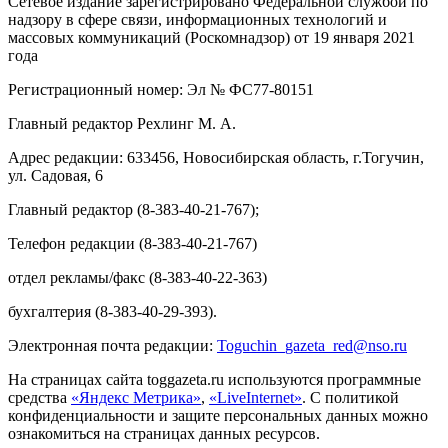
Сетевое издание зарегистрировано Федеральной службой по
надзору в сфере связи, информационных технологий и
массовых коммуникаций (Роскомнадзор) от 19 января 2021
года
Регистрационный номер: Эл № ФС77-80151
Главный редактор Рехлинг М. А.
Адрес редакции: 633456, Новосибирская область, г.Тогучин,
ул. Садовая, 6
Главный редактор (8-383-40-21-767);
Телефон редакции (8-383-40-21-767)
отдел рекламы/факс (8-383-40-22-363)
бухгалтерия (8-383-40-29-393).
Электронная почта редакции:
Toguchin
_
gazeta
_
red
@
nso
.ru
На страницах сайта toggazeta.ru используются программные
средства
«Яндекс Метрика»
,
«LiveInternet»
. С политикой
конфиденциальности и защите персональных данных можно
ознакомиться на страницах данных ресурсов.