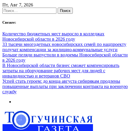
Skip
Пт, Авг 7, 2026
to
Найти:
content
Свежее:
Количество бюджетных мест выросло в колледжах
Новосибирской области в 2026 году
33 тысячи многодетных новосибирских семей по нацпроекту
получат компенсации за жилищно-коммунальные услуги
Больше пеляди выпустили в водоемы Новосибирской области
в 2026 году
В Новосибирской области бизнес сможет компенсировать
затраты на оборудование рабочих мест для людей с
инвалидностью и ветеранов СВО
Успей стать героем: до конца августа сибирякам продлены
повышенные выплаты при заключении контракта на военную
службу