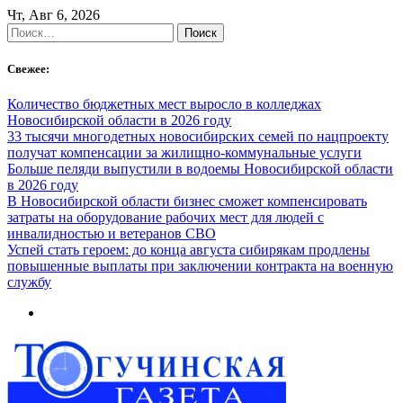
Skip
Чт, Авг 6, 2026
to
Найти:
content
Свежее:
Количество бюджетных мест выросло в колледжах
Новосибирской области в 2026 году
33 тысячи многодетных новосибирских семей по нацпроекту
получат компенсации за жилищно-коммунальные услуги
Больше пеляди выпустили в водоемы Новосибирской области
в 2026 году
В Новосибирской области бизнес сможет компенсировать
затраты на оборудование рабочих мест для людей с
инвалидностью и ветеранов СВО
Успей стать героем: до конца августа сибирякам продлены
повышенные выплаты при заключении контракта на военную
службу