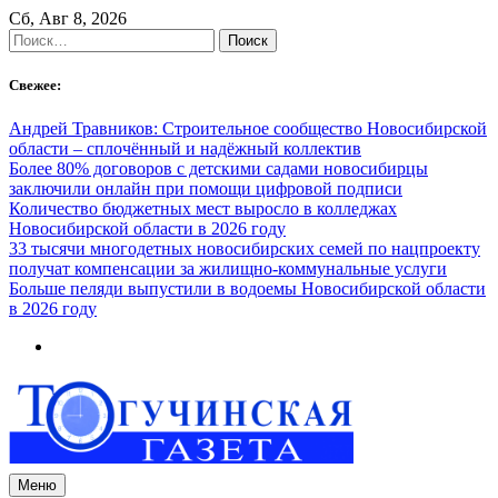
Skip
Сб, Авг 8, 2026
to
Найти:
content
Свежее:
Андрей Травников: Строительное сообщество Новосибирской
области – сплочённый и надёжный коллектив
Более 80% договоров с детскими садами новосибирцы
заключили онлайн при помощи цифровой подписи
Количество бюджетных мест выросло в колледжах
Новосибирской области в 2026 году
33 тысячи многодетных новосибирских семей по нацпроекту
получат компенсации за жилищно-коммунальные услуги
Больше пеляди выпустили в водоемы Новосибирской области
в 2026 году
Меню