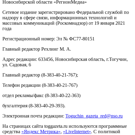
Новосибирской области «РегионМедиа»
Сетевое издание зарегистрировано Федеральной службой по
надзору в сфере связи, информационных технологий и
массовых коммуникаций (Роскомнадзор) от 19 января 2021
года
Регистрационный номер: Эл № ФС77-80151
Главный редактор Рехлинг М. А.
Адрес редакции: 633456, Новосибирская область, г.Тогучин,
ул. Садовая, 6
Главный редактор (8-383-40-21-767);
Телефон редакции (8-383-40-21-767)
отдел рекламы/факс (8-383-40-22-363)
бухгалтерия (8-383-40-29-393).
Электронная почта редакции:
Toguchin
_
gazeta
_
red
@
nso
.ru
На страницах сайта toggazeta.ru используются программные
средства
«Яндекс Метрика»
,
«LiveInternet»
. С политикой