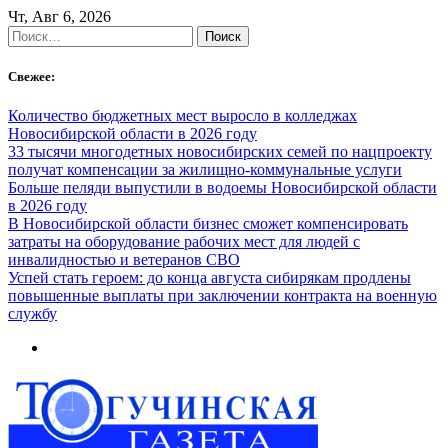
Skip
Чт, Авг 6, 2026
to
Найти:
content
Свежее:
Количество бюджетных мест выросло в колледжах
Новосибирской области в 2026 году
33 тысячи многодетных новосибирских семей по нацпроекту
получат компенсации за жилищно-коммунальные услуги
Больше пеляди выпустили в водоемы Новосибирской области
в 2026 году
В Новосибирской области бизнес сможет компенсировать
затраты на оборудование рабочих мест для людей с
инвалидностью и ветеранов СВО
Успей стать героем: до конца августа сибирякам продлены
повышенные выплаты при заключении контракта на военную
службу