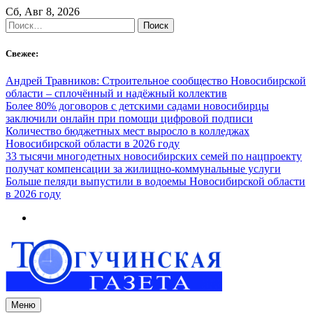
Skip
Сб, Авг 8, 2026
to
Найти:
content
Свежее:
Андрей Травников: Строительное сообщество Новосибирской
области – сплочённый и надёжный коллектив
Более 80% договоров с детскими садами новосибирцы
заключили онлайн при помощи цифровой подписи
Количество бюджетных мест выросло в колледжах
Новосибирской области в 2026 году
33 тысячи многодетных новосибирских семей по нацпроекту
получат компенсации за жилищно-коммунальные услуги
Больше пеляди выпустили в водоемы Новосибирской области
в 2026 году
Меню