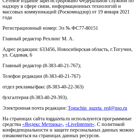
Сетевое издание зарегистрировано Федеральной службой по
надзору в сфере связи, информационных технологий и
массовых коммуникаций (Роскомнадзор) от 19 января 2021
года
Регистрационный номер: Эл № ФС77-80151
Главный редактор Рехлинг М. А.
Адрес редакции: 633456, Новосибирская область, г.Тогучин,
ул. Садовая, 6
Главный редактор (8-383-40-21-767);
Телефон редакции (8-383-40-21-767)
отдел рекламы/факс (8-383-40-22-363)
бухгалтерия (8-383-40-29-393).
Электронная почта редакции:
Toguchin
_
gazeta
_
red
@
nso
.ru
На страницах сайта toggazeta.ru используются программные
средства
«Яндекс Метрика»
,
«LiveInternet»
. С политикой
конфиденциальности и защите персональных данных можно
ознакомиться на страницах данных ресурсов.