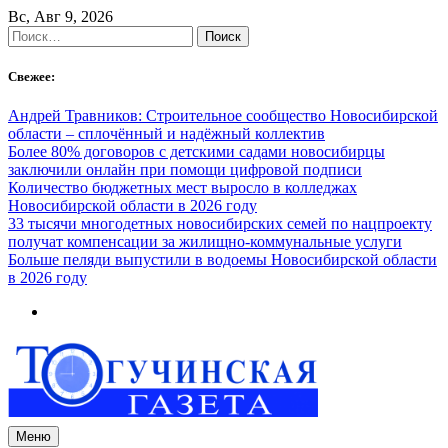
Skip
Вс, Авг 9, 2026
to
Найти:
content
Свежее:
Андрей Травников: Строительное сообщество Новосибирской
области – сплочённый и надёжный коллектив
Более 80% договоров с детскими садами новосибирцы
заключили онлайн при помощи цифровой подписи
Количество бюджетных мест выросло в колледжах
Новосибирской области в 2026 году
33 тысячи многодетных новосибирских семей по нацпроекту
получат компенсации за жилищно-коммунальные услуги
Больше пеляди выпустили в водоемы Новосибирской области
в 2026 году
Меню