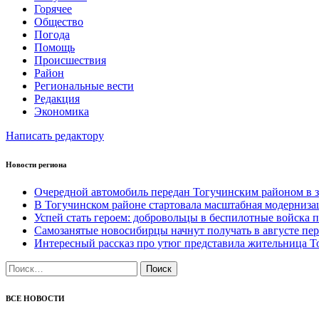
Горячее
Общество
Погода
Помощь
Происшествия
Район
Региональные вести
Редакция
Экономика
Написать редактору
Новости региона
Очередной автомобиль передан Тогучинским районом в
В Тогучинском районе стартовала масштабная модерниз
Успей стать героем: добровольцы в беспилотные войска по
Самозанятые новосибирцы начнут получать в августе п
Интересный рассказ про утюг представила жительница Т
Найти:
ВСЕ НОВОСТИ