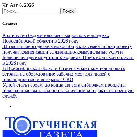
Skip
Чт, Авг 6, 2026
to
Найти:
content
Свежее:
Количество бюджетных мест выросло в колледжах
Новосибирской области в 2026 году
33 тысячи многодетных новосибирских семей по нацпроекту
получат компенсации за жилищно-коммунальные услуги
Больше пеляди выпустили в водоемы Новосибирской области
в 2026 году
В Новосибирской области бизнес сможет компенсировать
затраты на оборудование рабочих мест для людей с
инвалидностью и ветеранов СВО
Успей стать героем: до конца августа сибирякам продлены
повышенные выплаты при заключении контракта на военную
службу