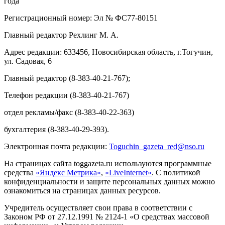
года
Регистрационный номер: Эл № ФС77-80151
Главный редактор Рехлинг М. А.
Адрес редакции: 633456, Новосибирская область, г.Тогучин,
ул. Садовая, 6
Главный редактор (8-383-40-21-767);
Телефон редакции (8-383-40-21-767)
отдел рекламы/факс (8-383-40-22-363)
бухгалтерия (8-383-40-29-393).
Электронная почта редакции:
Toguchin
_
gazeta
_
red
@
nso
.ru
На страницах сайта toggazeta.ru используются программные
средства
«Яндекс Метрика»
,
«LiveInternet»
. С политикой
конфиденциальности и защите персональных данных можно
ознакомиться на страницах данных ресурсов.
Учредитель осуществляет свои права в соответствии с
Законом РФ от 27.12.1991 № 2124-1 «О средствах массовой