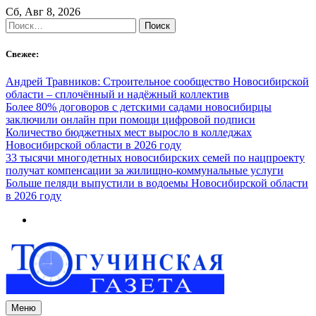
Skip
Сб, Авг 8, 2026
to
Найти:
content
Свежее:
Андрей Травников: Строительное сообщество Новосибирской
области – сплочённый и надёжный коллектив
Более 80% договоров с детскими садами новосибирцы
заключили онлайн при помощи цифровой подписи
Количество бюджетных мест выросло в колледжах
Новосибирской области в 2026 году
33 тысячи многодетных новосибирских семей по нацпроекту
получат компенсации за жилищно-коммунальные услуги
Больше пеляди выпустили в водоемы Новосибирской области
в 2026 году
Меню