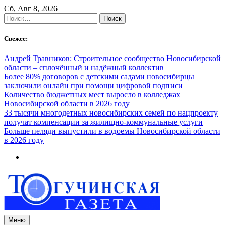
Skip
Сб, Авг 8, 2026
to
Найти:
content
Свежее:
Андрей Травников: Строительное сообщество Новосибирской
области – сплочённый и надёжный коллектив
Более 80% договоров с детскими садами новосибирцы
заключили онлайн при помощи цифровой подписи
Количество бюджетных мест выросло в колледжах
Новосибирской области в 2026 году
33 тысячи многодетных новосибирских семей по нацпроекту
получат компенсации за жилищно-коммунальные услуги
Больше пеляди выпустили в водоемы Новосибирской области
в 2026 году
Меню