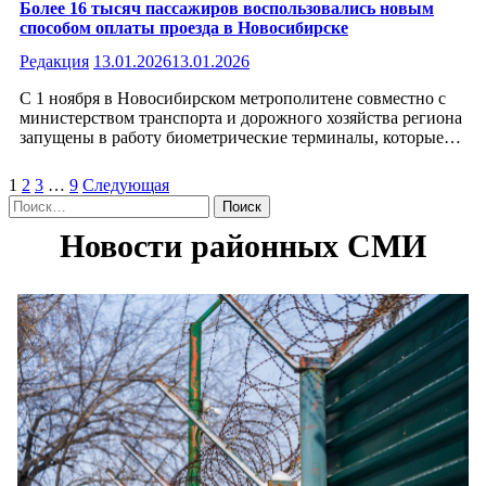
Более 16 тысяч пассажиров воспользовались новым
способом оплаты проезда в Новосибирске
Редакция
13.01.2026
13.01.2026
С 1 ноября в Новосибирском метрополитене совместно с
министерством транспорта и дорожного хозяйства региона
запущены в работу биометрические терминалы, которые…
Пагинация
1
2
3
…
9
Следующая
Найти:
записей