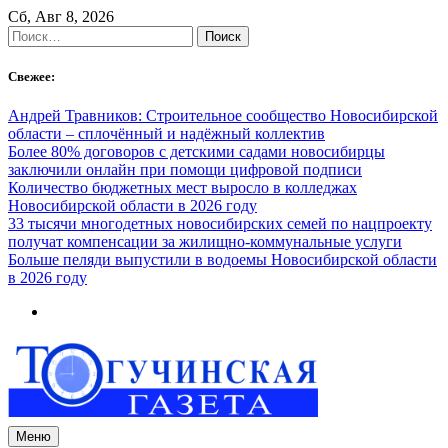
Skip
Сб, Авг 8, 2026
to
Найти:
content
Свежее:
Андрей Травников: Строительное сообщество Новосибирской
области – сплочённый и надёжный коллектив
Более 80% договоров с детскими садами новосибирцы
заключили онлайн при помощи цифровой подписи
Количество бюджетных мест выросло в колледжах
Новосибирской области в 2026 году
33 тысячи многодетных новосибирских семей по нацпроекту
получат компенсации за жилищно-коммунальные услуги
Больше пеляди выпустили в водоемы Новосибирской области
в 2026 году
Меню