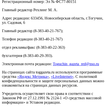
Регистрационный номер: Эл № ФС77-80151
Главный редактор Рехлинг М. А.
Адрес редакции: 633456, Новосибирская область, г.Тогучин,
ул. Садовая, 6
Главный редактор (8-383-40-21-767);
Телефон редакции (8-383-40-21-767)
отдел рекламы/факс (8-383-40-22-363)
бухгалтерия (8-383-40-29-393).
Электронная почта редакции:
Toguchin
_
gazeta
_
red
@
nso
.ru
На страницах сайта toggazeta.ru используются программные
средства
«Яндекс Метрика»
,
«LiveInternet»
. С политикой
конфиденциальности и защите персональных данных можно
ознакомиться на страницах данных ресурсов.
Учредитель осуществляет свои права в соответствии с
Законом РФ от 27.12.1991 № 2124-1 «О средствах массовой
информации» и Уставом редакции.