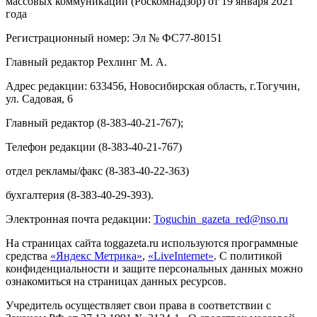
массовых коммуникаций (Роскомнадзор) от 19 января 2021
года
Регистрационный номер: Эл № ФС77-80151
Главный редактор Рехлинг М. А.
Адрес редакции: 633456, Новосибирская область, г.Тогучин,
ул. Садовая, 6
Главный редактор (8-383-40-21-767);
Телефон редакции (8-383-40-21-767)
отдел рекламы/факс (8-383-40-22-363)
бухгалтерия (8-383-40-29-393).
Электронная почта редакции:
Toguchin
_
gazeta
_
red
@
nso
.ru
На страницах сайта toggazeta.ru используются программные
средства
«Яндекс Метрика»
,
«LiveInternet»
. С политикой
конфиденциальности и защите персональных данных можно
ознакомиться на страницах данных ресурсов.
Учредитель осуществляет свои права в соответствии с