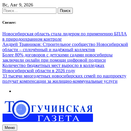
Skip
Вс, Авг 9, 2026
to
Найти:
content
Свежее:
Новосибирская область стала лидером по применению БПЛА
в природоохранном контроле
Андрей Травников: Строительное сообщество Новосибирской
области – сплочённый и надёжный коллектив
Более 80% договоров с детскими садами новосибирцы
заключили онлайн при помощи цифровой подписи
Количество бюджетных мест выросло в колледжах
Новосибирской области в 2026 году
33 тысячи многодетных новосибирских семей по нацпроекту
получат компенсации за жилищно-коммунальные услуги
Меню