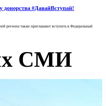
у донорства #ДавайВступай!
елей региона также приглашают вступить в Федеральный