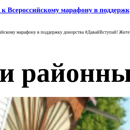
 к Всероссийскому марафону в поддержк
сийскому марафону в поддержку донорства #ДавайВступай! Жит