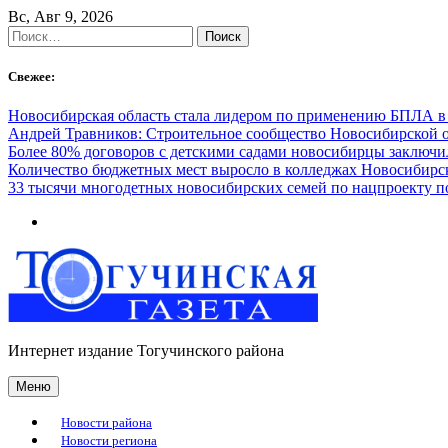
Skip
Вс, Авг 9, 2026
to
Найти:
content
Свежее:
Новосибирская область стала лидером по применению БПЛА в
Андрей Травников: Строительное сообщество Новосибирской 
Более 80% договоров с детскими садами новосибирцы заключ
Количество бюджетных мест выросло в колледжах Новосибирск
33 тысячи многодетных новосибирских семей по нацпроекту 
Интернет издание Тогучинского района
Меню
Новости района
Новости региона