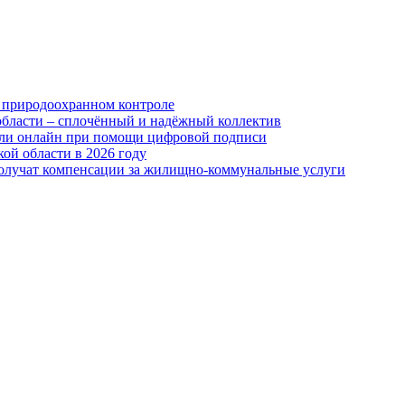
 природоохранном контроле
области – сплочённый и надёжный коллектив
или онлайн при помощи цифровой подписи
ой области в 2026 году
получат компенсации за жилищно-коммунальные услуги