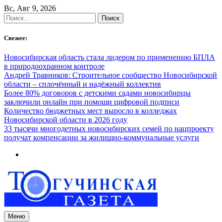
Skip
Вс, Авг 9, 2026
to
Найти:
content
Свежее:
Новосибирская область стала лидером по применению БПЛА
в природоохранном контроле
Андрей Травников: Строительное сообщество Новосибирской
области – сплочённый и надёжный коллектив
Более 80% договоров с детскими садами новосибирцы
заключили онлайн при помощи цифровой подписи
Количество бюджетных мест выросло в колледжах
Новосибирской области в 2026 году
33 тысячи многодетных новосибирских семей по нацпроекту
получат компенсации за жилищно-коммунальные услуги
Меню