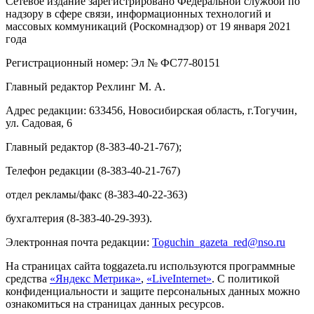
Сетевое издание зарегистрировано Федеральной службой по
надзору в сфере связи, информационных технологий и
массовых коммуникаций (Роскомнадзор) от 19 января 2021
года
Регистрационный номер: Эл № ФС77-80151
Главный редактор Рехлинг М. А.
Адрес редакции: 633456, Новосибирская область, г.Тогучин,
ул. Садовая, 6
Главный редактор (8-383-40-21-767);
Телефон редакции (8-383-40-21-767)
отдел рекламы/факс (8-383-40-22-363)
бухгалтерия (8-383-40-29-393).
Электронная почта редакции:
Toguchin
_
gazeta
_
red
@
nso
.ru
На страницах сайта toggazeta.ru используются программные
средства
«Яндекс Метрика»
,
«LiveInternet»
. С политикой
конфиденциальности и защите персональных данных можно
ознакомиться на страницах данных ресурсов.