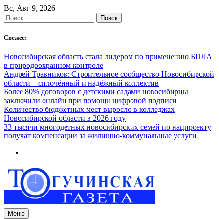
Skip
Вс, Авг 9, 2026
to
Найти:
content
Свежее:
Новосибирская область стала лидером по применению БПЛА
в природоохранном контроле
Андрей Травников: Строительное сообщество Новосибирской
области – сплочённый и надёжный коллектив
Более 80% договоров с детскими садами новосибирцы
заключили онлайн при помощи цифровой подписи
Количество бюджетных мест выросло в колледжах
Новосибирской области в 2026 году
33 тысячи многодетных новосибирских семей по нацпроекту
получат компенсации за жилищно-коммунальные услуги
Меню