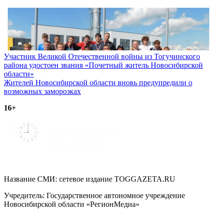
Навигация
Участник Великой Отечественной войны из Тогучинского
района удостоен звания «Почетный житель Новосибирской
по
области»
записям
Жителей Новосибирской области вновь предупредили о
возможных заморозках
16+
Название СМИ: cетевое издание TOGGAZETA.RU
Учредитель: Государственное автономное учреждение
Новосибирской области «РегионМедиа»