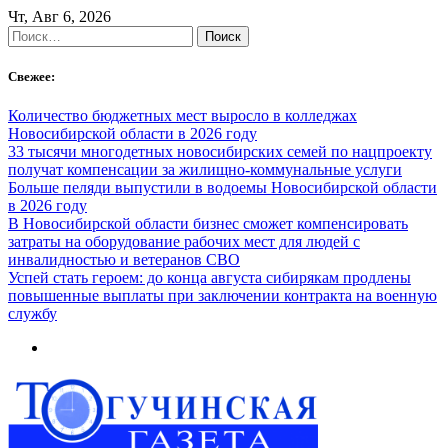
Skip
Чт, Авг 6, 2026
to
Найти:
content
Свежее:
Количество бюджетных мест выросло в колледжах
Новосибирской области в 2026 году
33 тысячи многодетных новосибирских семей по нацпроекту
получат компенсации за жилищно-коммунальные услуги
Больше пеляди выпустили в водоемы Новосибирской области
в 2026 году
В Новосибирской области бизнес сможет компенсировать
затраты на оборудование рабочих мест для людей с
инвалидностью и ветеранов СВО
Успей стать героем: до конца августа сибирякам продлены
повышенные выплаты при заключении контракта на военную
службу