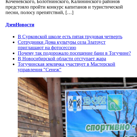
Коченевского, Болотнинского, Калининского районов
предстояло пройти конкурс капитанов и туристической
песни, полосу препятствий, […]
ДзенНовости
В Сурковской школе есть пятая трудовая четверть
Сотрудники Дома культуры села Златоуст
приглашают на фотосессию
Почему так подорожало посещение бани в Тогучине?
В Новосибирской области отступает жара
Тогучинская землячка участвует в Мастерской
управления "Сенеж"