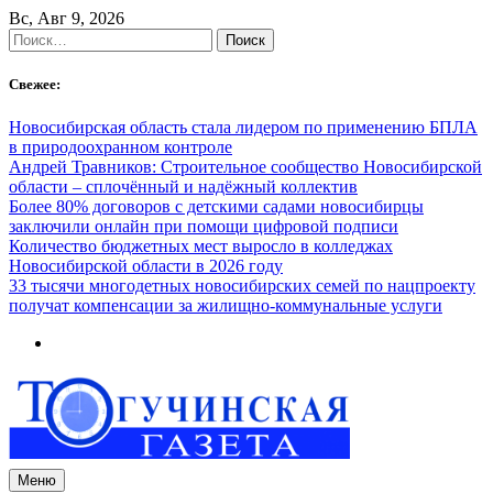
Skip
Вс, Авг 9, 2026
to
Найти:
content
Свежее:
Новосибирская область стала лидером по применению БПЛА
в природоохранном контроле
Андрей Травников: Строительное сообщество Новосибирской
области – сплочённый и надёжный коллектив
Более 80% договоров с детскими садами новосибирцы
заключили онлайн при помощи цифровой подписи
Количество бюджетных мест выросло в колледжах
Новосибирской области в 2026 году
33 тысячи многодетных новосибирских семей по нацпроекту
получат компенсации за жилищно-коммунальные услуги
Меню