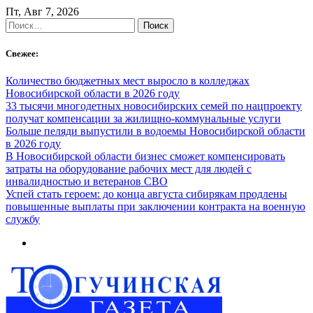
Skip
Пт, Авг 7, 2026
to
Найти:
content
Свежее:
Количество бюджетных мест выросло в колледжах
Новосибирской области в 2026 году
33 тысячи многодетных новосибирских семей по нацпроекту
получат компенсации за жилищно-коммунальные услуги
Больше пеляди выпустили в водоемы Новосибирской области
в 2026 году
В Новосибирской области бизнес сможет компенсировать
затраты на оборудование рабочих мест для людей с
инвалидностью и ветеранов СВО
Успей стать героем: до конца августа сибирякам продлены
повышенные выплаты при заключении контракта на военную
службу