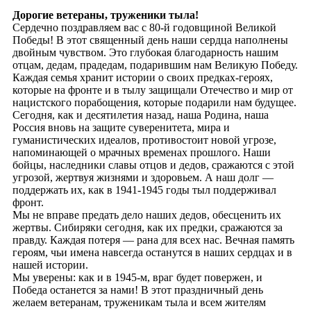
Дорогие ветераны, труженики тыла!
Сердечно поздравляем вас с 80-й годовщиной Великой
Победы! В этот священный день наши сердца наполнены
двойным чувством. Это глубокая благодарность нашим
отцам, дедам, прадедам, подарившим нам Великую Победу.
Каждая семья хранит истории о своих предках-героях,
которые на фронте и в тылу защищали Отечество и мир от
нацистского порабощения, которые подарили нам будущее.
Сегодня, как и десятилетия назад, наша Родина, наша
Россия вновь на защите суверенитета, мира и
гуманистических идеалов, противостоит новой угрозе,
напоминающей о мрачных временах прошлого. Наши
бойцы, наследники славы отцов и дедов, сражаются с этой
угрозой, жертвуя жизнями и здоровьем. А наш долг —
поддержать их, как в 1941-1945 годы тыл поддерживал
фронт.
Мы не вправе предать дело наших дедов, обесценить их
жертвы. Сибиряки сегодня, как их предки, сражаются за
правду. Каждая потеря — рана для всех нас. Вечная память
героям, чьи имена навсегда останутся в наших сердцах и в
нашей истории.
Мы уверены: как и в 1945-м, враг будет повержен, и
Победа останется за нами! В этот праздничный день
желаем ветеранам, труженикам тыла и всем жителям