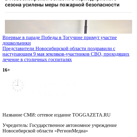
Навигация
Впервые в параде Победы в Тогучине примут участие
дошкольники
по
Представители Новосибирской области поздравили с
записям
наступающим 9 мая земляков-участников СВО, проходящих
лечение в столичных госпиталях
16+
Название СМИ: cетевое издание TOGGAZETA.RU
Учредитель: Государственное автономное учреждение
Новосибирской области «РегионМедиа»