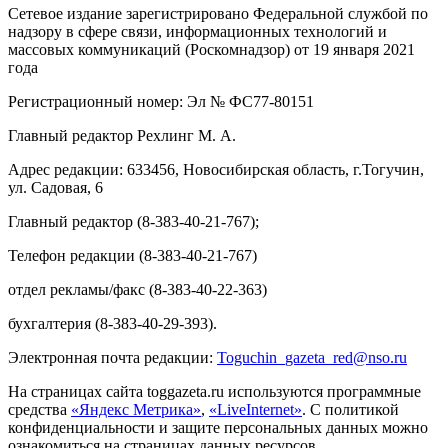
Сетевое издание зарегистрировано Федеральной службой по
надзору в сфере связи, информационных технологий и
массовых коммуникаций (Роскомнадзор) от 19 января 2021
года
Регистрационный номер: Эл № ФС77-80151
Главный редактор Рехлинг М. А.
Адрес редакции: 633456, Новосибирская область, г.Тогучин,
ул. Садовая, 6
Главный редактор (8-383-40-21-767);
Телефон редакции (8-383-40-21-767)
отдел рекламы/факс (8-383-40-22-363)
бухгалтерия (8-383-40-29-393).
Электронная почта редакции:
Toguchin
_
gazeta
_
red
@
nso
.ru
На страницах сайта toggazeta.ru используются программные
средства
«Яндекс Метрика»
,
«LiveInternet»
. С политикой
конфиденциальности и защите персональных данных можно
ознакомиться на страницах данных ресурсов.