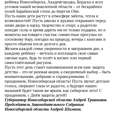
ребёнка Новосибирска, Академгородка, Бердска и всех
уголков нашей великолепной области – от бескрайних
полей Барабинской степи до берегов Оби.
Пусть наши дети растут в атмосфере заботы, тепла и
возможностей! Пусть школы и кружки открывают перед
ними двери в науку, творчество и спорт, а родители
находят силы и время дарить им не только подарки, но и
моменты настоящего счастья: совместные прогулки по
сосновому бору, поездки на природу, вечера с книгами и
просто объятия после долгого дня.
Желаем каждой семье уверенности в завтрашнем дне, а
каждому ребёнку – мечтать и воплощать свои самые
смелые идеи, будь то полёт в космос или первый
самостоятельный рисунок.
Пусть этот день станет напоминанием всем нам: защита
детства – это не разовая акция, а ежедневный выбор – быть
внимательными, добрыми и справедливыми. С
праздником, Новосибирская область! Пусть звучат детские
голоса, сверкают глаза от радости, а будущее наших
малышей будет таким же ярким, как сибирское лето! С
праздником, с Днём защиты детей!
Губернатор Новосибирской области Андрей Травников.
Председатель Законодательного Собрания
Новосибирской области Андрей Шимкив.