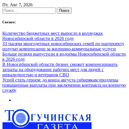
Skip
Пт, Авг 7, 2026
to
Найти:
content
Свежее:
Количество бюджетных мест выросло в колледжах
Новосибирской области в 2026 году
33 тысячи многодетных новосибирских семей по нацпроекту
получат компенсации за жилищно-коммунальные услуги
Больше пеляди выпустили в водоемы Новосибирской области
в 2026 году
В Новосибирской области бизнес сможет компенсировать
затраты на оборудование рабочих мест для людей с
инвалидностью и ветеранов СВО
Успей стать героем: до конца августа сибирякам продлены
повышенные выплаты при заключении контракта на военную
службу