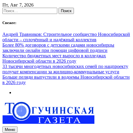
Skip
Пт, Авг 7, 2026
to
Найти:
content
Свежее:
Андрей Травников: Строительное сообщество Новосибирской
области – сплочённый и надёжный коллектив
Более 80% договоров с детскими садами новосибирцы
заключили онлайн при помощи цифровой подписи
Количество бюджетных мест выросло в колледжах
Новосибирской области в 2026 году
33 тысячи многодетных новосибирских семей по нацпроекту
получат компенсации за жилищно-коммунальные услуги
Больше пеляди выпустили в водоемы Новосибирской области
в 2026 году
Меню