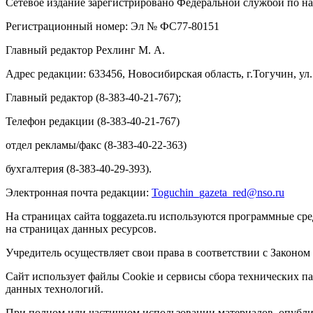
Сетевое издание зарегистрировано Федеральной службой по на
Регистрационный номер: Эл № ФС77-80151
Главный редактор Рехлинг М. А.
Адрес редакции: 633456, Новосибирская область, г.Тогучин, ул.
Главный редактор (8-383-40-21-767);
Телефон редакции (8-383-40-21-767)
отдел рекламы/факс (8-383-40-22-363)
бухгалтерия (8-383-40-29-393).
Электронная почта редакции:
Toguchin
_
gazeta
_
red
@
nso
.ru
На страницах сайта toggazeta.ru используются программные ср
на страницах данных ресурсов.
Учредитель осуществляет свои права в соответствии с Законом
Сайт использует файлы Cookie и сервисы сбора технических па
данных технологий.
При полном или частичном использовании материалов, опублик