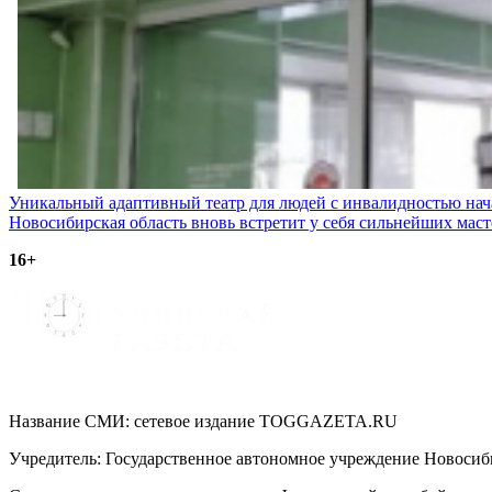
Навигация
Уникальный адаптивный театр для людей с инвалидностью нача
Новосибирская область вновь встретит у себя сильнейших мас
по
16+
записям
Название СМИ: cетевое издание TOGGAZETA.RU
Учредитель: Государственное автономное учреждение Новоси