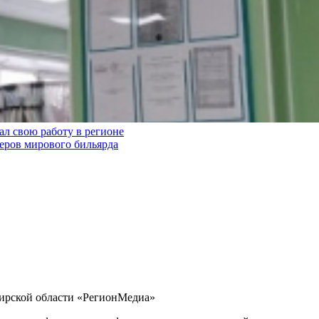
л свою работу в регионе
теров мирового бильярда
бирской области «РегионМедиа»