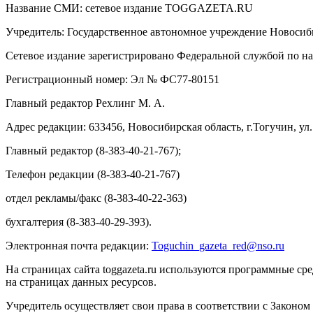
Название СМИ: cетевое издание TOGGAZETA.RU
Учредитель: Государственное автономное учреждение Новоси
Сетевое издание зарегистрировано Федеральной службой по на
Регистрационный номер: Эл № ФС77-80151
Главный редактор Рехлинг М. А.
Адрес редакции: 633456, Новосибирская область, г.Тогучин, ул.
Главный редактор (8-383-40-21-767);
Телефон редакции (8-383-40-21-767)
отдел рекламы/факс (8-383-40-22-363)
бухгалтерия (8-383-40-29-393).
Электронная почта редакции:
Toguchin
_
gazeta
_
red
@
nso
.ru
На страницах сайта toggazeta.ru используются программные ср
на страницах данных ресурсов.
Учредитель осуществляет свои права в соответствии с Законом