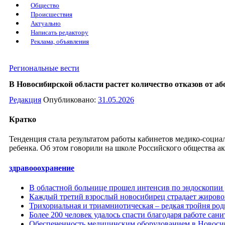
Общество
Происшествия
Актуально
Написать редактору
Реклама, объявления
Региональные вести
В Новосибирской области растет количество отказов от аб
Редакция
Опубликовано:
31.05.2026
Кратко
Тенденция стала результатом работы кабинетов медико-социал
ребенка. Об этом говорили на школе Российского общества а
здравооохранение
В областной больнице прошел интенсив по эндоскопии 
Каждый третий взрослый новосибирец страдает жирово
Трихориальная и триамниотическая – редкая тройня ро
Более 200 человек удалось спасти благодаря работе сан
Обеспеченность медицинским оборудованием в Новосиб