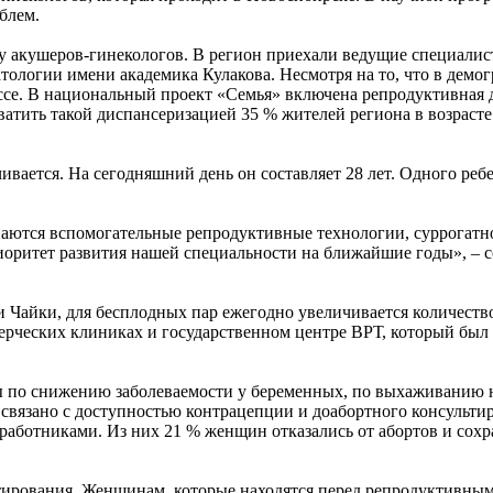
блем.
у акушеров-гинекологов. В регион приехали ведущие специалис
атологии имени академика Кулакова. Несмотря на то, что в дем
ессе. В национальный проект «Семья» включена репродуктивная
ватить такой диспансеризацией 35 % жителей региона в возрасте 
вается. На сегодняшний день он составляет 28 лет. Одного ребе
аются вспомогательные репродуктивные технологии, суррогатное 
иоритет развития нашей специальности на ближайшие годы», – 
и Чайки, для бесплодных пар ежегодно увеличивается количест
рческих клиниках и государственном центре ВРТ, который был о
 по снижению заболеваемости у беременных, по выхаживанию н
 связано с доступностью контрацепции и доабортного консульти
аботниками. Из них 21 % женщин отказались от абортов и сохр
льтирования. Женщинам, которые находятся перед репродуктивн