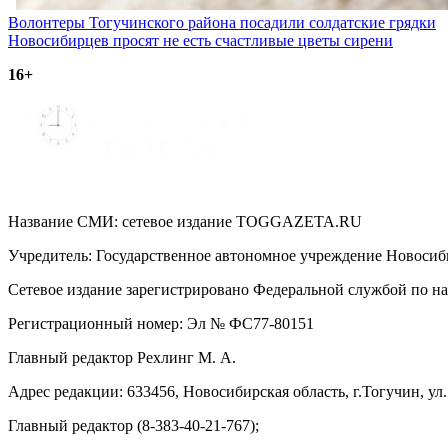
Навигация
Волонтеры Тогучинского района посадили солдатские грядки
Новосибирцев просят не есть счастливые цветы сирени
по
16+
записям
Название СМИ: cетевое издание TOGGAZETA.RU
Учредитель: Государственное автономное учреждение Новоси
Сетевое издание зарегистрировано Федеральной службой по на
Регистрационный номер: Эл № ФС77-80151
Главный редактор Рехлинг М. А.
Адрес редакции: 633456, Новосибирская область, г.Тогучин, ул.
Главный редактор (8-383-40-21-767);