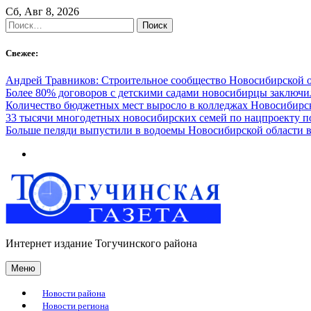
Skip
Сб, Авг 8, 2026
to
Найти:
content
Свежее:
Андрей Травников: Строительное сообщество Новосибирской 
Более 80% договоров с детскими садами новосибирцы заключ
Количество бюджетных мест выросло в колледжах Новосибирск
33 тысячи многодетных новосибирских семей по нацпроекту 
Больше пеляди выпустили в водоемы Новосибирской области в
Интернет издание Тогучинского района
Меню
Новости района
Новости региона