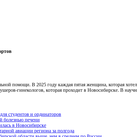
ортов
ьной помощи. В 2025 году каждая пятая женщина, которая хотела
кушеров-гинекологов, которая проходит в Новосибирске. В науч
для студентов и ординаторов
й болезнью печени
дилась в Новосибирске
итарной авиации региона за полгода
ирской области выше, чем в среднем по России