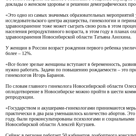
доклады о женском здоровье и решении демографических про
«Это одно из самых значимых образовательных мероприятий 
исследовательского центра акушерства, гинекологии и перин
здравоохранение тоже может сыграть свою роль в этом проц
населения репродуктивного возраста, в этом году в планах ох
здравоохранения Новосибирской области Татьяна Анохина.
У женщин в России возраст рождения первого ребенка увеличи
более – 12%.
«Все более зрелые женщины вступают в беременность, развив
нужно работать. Задачи по повышению рождаемости – это пр
гинекологов Игорь Баранов.
По словам главного гинеколога Новосибирской области Олес
оплодотворение в Новосибирске можно пройти в шести комме
репродукции.
«Государством и акушерами-гинекологами принимаются меры
практически в два раза уменьшилось количество абортов. Это
году, были проконсультированы психологами и социальными р
Новосибирской области Алексей Кугушев.
Сейчас в регионе работает 50 кабинетов доабортного консу