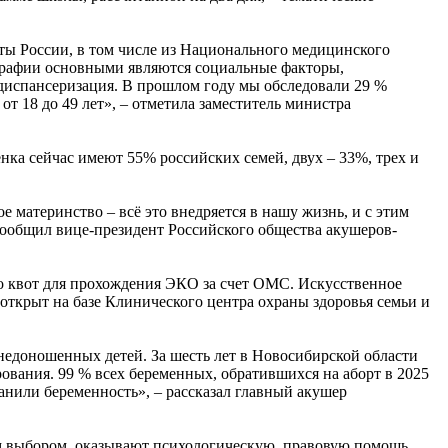
ты России, в том числе из Национального медицинского
ографии основными являются социальные факторы,
 диспансеризация. В прошлом году мы обследовали 29 %
от 18 до 49 лет», – отметила заместитель министра
нка сейчас имеют 55% российских семей, двух – 33%, трех и
материнство – всё это внедряется в нашу жизнь, и с этим
сообщил вице-президент Российского общества акушеров-
во квот для прохождения ЭКО за счет ОМС. Искусственное
ткрыт на базе Клинического центра охраны здоровья семьи и
едоношенных детей. За шесть лет в Новосибирской области
рования. 99 % всех беременных, обратившихся на аборт в 2025
анили беременность», – рассказал главный акушер
ым выбором, оказывают психологическую, правовую помощь,