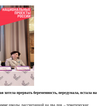
я хотела прервать беременность, передумала, встала на
амме школы, рассчитанной на два дня, – тематические