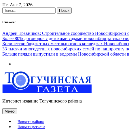
Skip
Пт, Авг 7, 2026
to
Найти:
content
Свежее:
Андрей Травников: Строительное сообщество Новосибирской 
Более 80% договоров с детскими садами новосибирцы заключ
Количество бюджетных мест выросло в колледжах Новосибирск
33 тысячи многодетных новосибирских семей по нацпроекту 
Больше пеляди выпустили в водоемы Новосибирской области в
Интернет издание Тогучинского района
Меню
Новости района
Новости региона