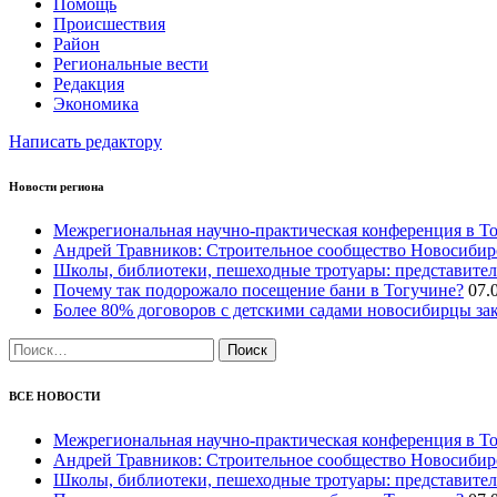
Помощь
Происшествия
Район
Региональные вести
Редакция
Экономика
Написать редактору
Новости региона
Межрегиональная научно‑практическая конференция в Т
Андрей Травников: Строительное сообщество Новосибир
Школы, библиотеки, пешеходные тротуары: представите
Почему так подорожало посещение бани в Тогучине?
07.
Более 80% договоров с детскими садами новосибирцы з
Найти:
ВСЕ НОВОСТИ
Межрегиональная научно‑практическая конференция в Т
Андрей Травников: Строительное сообщество Новосибир
Школы, библиотеки, пешеходные тротуары: представите