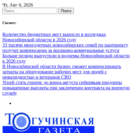
Skip
Чт, Авг 6, 2026
to
Найти:
content
Свежее:
Количество бюджетных мест выросло в колледжах
Новосибирской области в 2026 году
33 тысячи многодетных новосибирских семей по нацпроекту
получат компенсации за жилищно-коммунальные услуги
Больше пеляди выпустили в водоемы Новосибирской области
в 2026 году
В Новосибирской области бизнес сможет компенсировать
затраты на оборудование рабочих мест для людей с
инвалидностью и ветеранов СВО
Успей стать героем: до конца августа сибирякам продлены
повышенные выплаты при заключении контракта на военную
службу