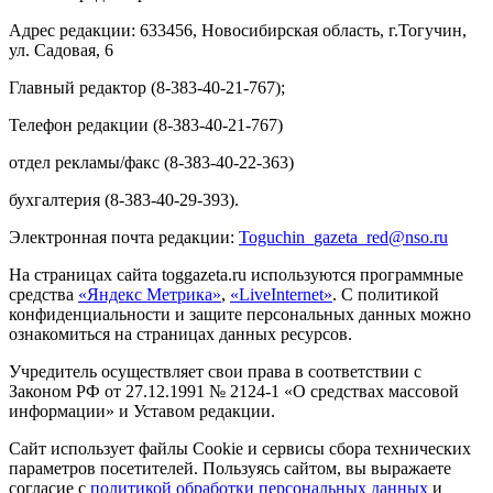
Адрес редакции: 633456, Новосибирская область, г.Тогучин,
ул. Садовая, 6
Главный редактор (8-383-40-21-767);
Телефон редакции (8-383-40-21-767)
отдел рекламы/факс (8-383-40-22-363)
бухгалтерия (8-383-40-29-393).
Электронная почта редакции:
Toguchin
_
gazeta
_
red
@
nso
.ru
На страницах сайта toggazeta.ru используются программные
средства
«Яндекс Метрика»
,
«LiveInternet»
. С политикой
конфиденциальности и защите персональных данных можно
ознакомиться на страницах данных ресурсов.
Учредитель осуществляет свои права в соответствии с
Законом РФ от 27.12.1991 № 2124-1 «О средствах массовой
информации» и Уставом редакции.
Сайт использует файлы Cookie и сервисы сбора технических
параметров посетителей. Пользуясь сайтом, вы выражаете
согласие с
политикой обработки персональных данных
и