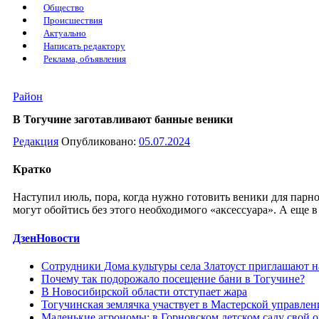
Общество
Происшествия
Актуально
Написать редактору
Реклама, объявления
Район
В Тогучине заготавливают банные веники
Редакция
Опубликовано:
05.07.2024
Кратко
Наступил июль, пора, когда нужно готовить веники для парно
могут обойтись без этого необходимого «аксессуара». А еще
ДзенНовости
Сотрудники Дома культуры села Златоуст приглашают 
Почему так подорожало посещение бани в Тогучине?
В Новосибирской области отступает жара
Тогучинская землячка участвует в Мастерской управле
Маленькие агрономы: в Горновском детском саду свой 