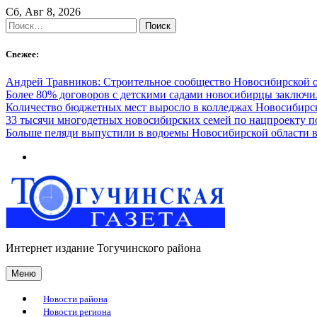
Skip
Сб, Авг 8, 2026
to
Найти:
content
Свежее:
Андрей Травников: Строительное сообщество Новосибирской 
Более 80% договоров с детскими садами новосибирцы заключ
Количество бюджетных мест выросло в колледжах Новосибирск
33 тысячи многодетных новосибирских семей по нацпроекту 
Больше пеляди выпустили в водоемы Новосибирской области в
Интернет издание Тогучинского района
Меню
Новости района
Новости региона