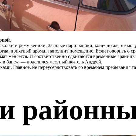
рной.
околки и режу веники. Заядлые парильщики, конечно же, не могу
гда, приятный аромат наполнит помещение. Если говорить о сро
мат меняется. И соответственно сдвигаются временные границы. 
ься в бане», — поделился местный житель Андрей.
ками. Главное, не переусердствовать со временем пребывания та