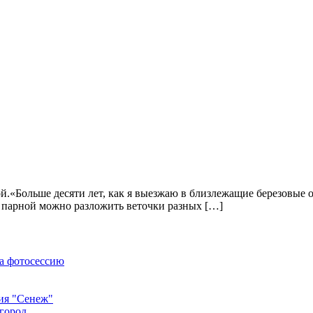
й.«Больше десяти лет, как я выезжаю в близлежащие березовые 
 в парной можно разложить веточки разных […]
на фотосессию
ния "Сенеж"
огород