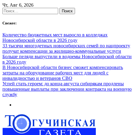
Skip
Чт, Авг 6, 2026
to
Найти:
content
Свежее:
Количество бюджетных мест выросло в колледжах
Новосибирской области в 2026 году
33 тысячи многодетных новосибирских семей по нацпроекту
получат компенсации за жилищно-коммунальные услуги
Больше пеляди выпустили в водоемы Новосибирской области
в 2026 году
В Новосибирской области бизнес сможет компенсировать
затраты на оборудование рабочих мест для людей с
инвалидностью и ветеранов СВО
Успей стать героем: до конца августа сибирякам продлены
повышенные выплаты при заключении контракта на военную
службу