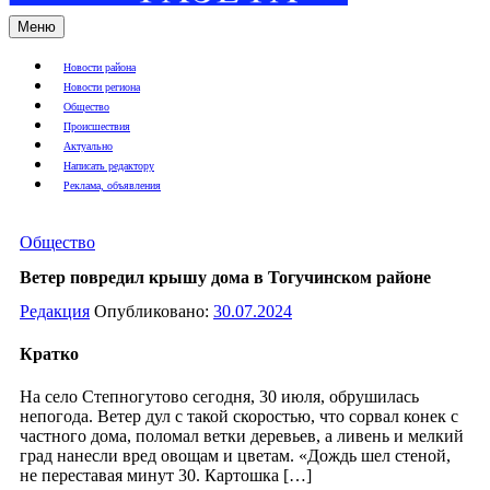
Меню
Новости района
Новости региона
Общество
Происшествия
Актуально
Написать редактору
Реклама, объявления
Общество
Ветер повредил крышу дома в Тогучинском районе
Редакция
Опубликовано:
30.07.2024
Кратко
На село Степногутово сегодня, 30 июля, обрушилась
непогода. Ветер дул с такой скоростью, что сорвал конек с
частного дома, поломал ветки деревьев, а ливень и мелкий
град нанесли вред овощам и цветам. «Дождь шел стеной,
не переставая минут 30. Картошка […]