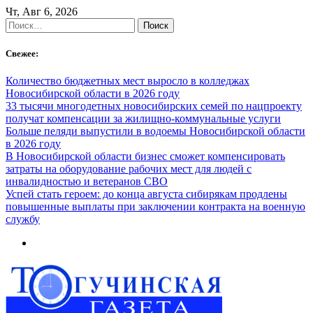
Skip
Чт, Авг 6, 2026
to
Найти:
content
Свежее:
Количество бюджетных мест выросло в колледжах
Новосибирской области в 2026 году
33 тысячи многодетных новосибирских семей по нацпроекту
получат компенсации за жилищно-коммунальные услуги
Больше пеляди выпустили в водоемы Новосибирской области
в 2026 году
В Новосибирской области бизнес сможет компенсировать
затраты на оборудование рабочих мест для людей с
инвалидностью и ветеранов СВО
Успей стать героем: до конца августа сибирякам продлены
повышенные выплаты при заключении контракта на военную
службу