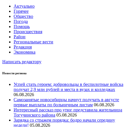
Актуально
Горячее
Общество
Погода
Помощь
Происшествия
Район
Региональные вести
Редакция
Экономика
Написать редактору
Новости региона
Успей стать героем: добровольцы в беспилотные войска
получат 2,9 млн рублей и места в вузах и колледжах
06.08.2026
Самозанятые новосибирцы начнут получать в августе
первые выплаты по больничным листам
06.08.2026
Интересный рассказ про утюг представила жительница
Тогучинского района
05.08.2026
Зарядка со стражем порядка: бодро начали середину
недели!
05.08.2026