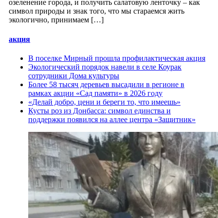
озеленение города, и получить салатовую ленточку – как
символ природы и знак того, что мы стараемся жить
экологично, принимаем […]
акция
В поселке Мирный прошла профилактическая акция
Экологический порядок навели в селе Коурак
сотрудники Дома культуры
Более 58 тысяч деревьев высадили в регионе в
рамках акции «Сад памяти» в 2026 году
«Делай добро, цени и береги то, что имеешь»
Кусты роз из Донбасса: символ единства и
поддержки появился на аллее центра «Защитник»