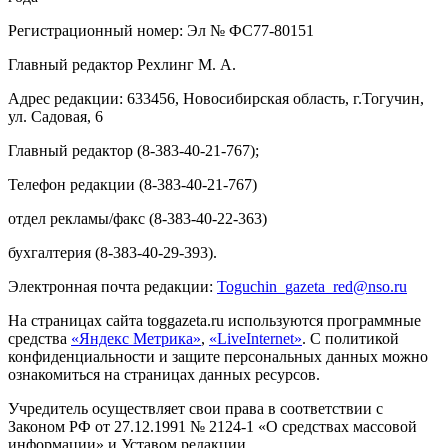
Регистрационный номер: Эл № ФС77-80151
Главный редактор Рехлинг М. А.
Адрес редакции: 633456, Новосибирская область, г.Тогучин,
ул. Садовая, 6
Главный редактор (8-383-40-21-767);
Телефон редакции (8-383-40-21-767)
отдел рекламы/факс (8-383-40-22-363)
бухгалтерия (8-383-40-29-393).
Электронная почта редакции:
Toguchin
_
gazeta
_
red
@
nso
.ru
На страницах сайта toggazeta.ru используются программные
средства
«Яндекс Метрика»
,
«LiveInternet»
. С политикой
конфиденциальности и защите персональных данных можно
ознакомиться на страницах данных ресурсов.
Учредитель осуществляет свои права в соответствии с
Законом РФ от 27.12.1991 № 2124-1 «О средствах массовой
информации» и Уставом редакции.