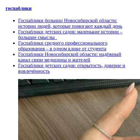
госпаблики
Госпаблики больниц Новосибирской области:
истории людей, которые помогают каждый день
Госпаблики детских садов: маленькие истории –
большие смыслы
Госпаблики среднего профессионального
образования – в одном клике от студента
Госпаблики Новосибирской области: надёжный
канал связи медицины и жителей
Госпаблики детских садов: открытость, доверие и
вовлечённость