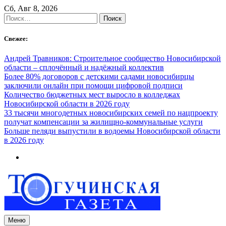
Skip
Сб, Авг 8, 2026
to
Найти:
content
Свежее:
Андрей Травников: Строительное сообщество Новосибирской
области – сплочённый и надёжный коллектив
Более 80% договоров с детскими садами новосибирцы
заключили онлайн при помощи цифровой подписи
Количество бюджетных мест выросло в колледжах
Новосибирской области в 2026 году
33 тысячи многодетных новосибирских семей по нацпроекту
получат компенсации за жилищно-коммунальные услуги
Больше пеляди выпустили в водоемы Новосибирской области
в 2026 году
Меню