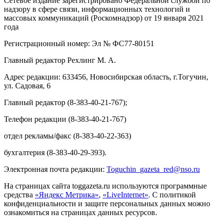
Сетевое издание зарегистрировано Федеральной службой по
надзору в сфере связи, информационных технологий и
массовых коммуникаций (Роскомнадзор) от 19 января 2021
года
Регистрационный номер: Эл № ФС77-80151
Главный редактор Рехлинг М. А.
Адрес редакции: 633456, Новосибирская область, г.Тогучин,
ул. Садовая, 6
Главный редактор (8-383-40-21-767);
Телефон редакции (8-383-40-21-767)
отдел рекламы/факс (8-383-40-22-363)
бухгалтерия (8-383-40-29-393).
Электронная почта редакции:
Toguchin
_
gazeta
_
red
@
nso
.ru
На страницах сайта toggazeta.ru используются программные
средства
«Яндекс Метрика»
,
«LiveInternet»
. С политикой
конфиденциальности и защите персональных данных можно
ознакомиться на страницах данных ресурсов.