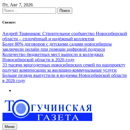
Skip
Пт, Авг 7, 2026
to
Найти:
content
Свежее:
Андрей Травников: Строительное сообщество Новосибирской
области – сплочённый и надёжный коллектив
Более 80% договоров с детскими садами новосибирцы
заключили онлайн при помощи цифровой подписи
Количество бюджетных мест выросло в колледжах
Новосибирской области в 2026 году
33 тысячи многодетных новосибирских семей по нацпроекту
получат компенсации за жилищно-коммунальные услуги
Больше пеляди выпустили в водоемы Новосибирской области
в 2026 году
Меню