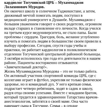
кардиолог Тогучинской ЦРБ – Мухаммаджон
Лолахонович Муродов.
Он окончил школу в солнечном Таджикистане, а затем,
движимый мечтой помогать людям, поступил в
медицинский университет в Душанбе. Мухаммаджон с
большим уважением говорит о своих родителях, огромном
вкладе старших в становление его личности. Когда учился
на третьем курсе медуниверситета, не стало папы. Были
проблемы с сердцем. Трагедия, боль, желание углубленно
изучить и помогать людям в большинстве своем привели к
выбору профессии. Сегодня, спустя годы учебы и
практики, он работает кардиологом в поликлиническом
отделении Тогучинской центральной районной больницы.
3 октября исполнилось три года его деятельности в нашем
районе. Пациенты восторженно отзываются:
«Замечательный доктор!».
Жизнь Мухаммаджона Муродова – это не только работа.
Он активный участник спортивной команды ЦРБ, где с
коллегами играет в футбол, укрепляя не только физическое
здоровье, но и командный дух. У него крепкая семья,
подрастает четверо ребятишек, ходят в садик и школу,
радуя отца своими успехами. Вместе с младшим братом,
который трудится в здравоохранении Татарстана врачом-
анестезиологом, заботятся о своей маме. Она часто
навещает сына в Тогучине. Семья – в сердце