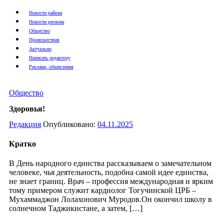
Новости района
Новости региона
Общество
Происшествия
Актуально
Написать редактору
Реклама, объявления
Общество
Здоровья!
Редакция
Опубликовано:
04.11.2025
Кратко
В День народного единства рассказываем о замечательном
человеке, чья деятельность, подобна самой идее единства,
не знает границ. Врач – профессия международная и ярким
тому примером служит кардиолог Тогучинской ЦРБ –
Мухаммаджон Лолахонович Муродов.Он окончил школу в
солнечном Таджикистане, а затем, […]