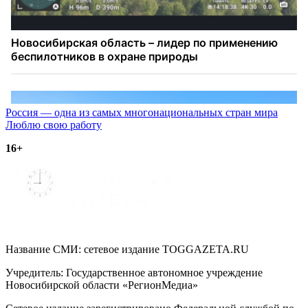
Навигация
Россия — одна из самых многонациональных стран мира
Люблю свою работу
по
16+
записям
Название СМИ: cетевое издание TOGGAZETA.RU
Учредитель: Государственное автономное учреждение
Новосибирской области «РегионМедиа»