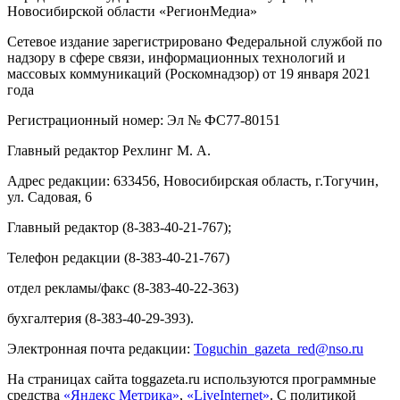
Новосибирской области «РегионМедиа»
Сетевое издание зарегистрировано Федеральной службой по
надзору в сфере связи, информационных технологий и
массовых коммуникаций (Роскомнадзор) от 19 января 2021
года
Регистрационный номер: Эл № ФС77-80151
Главный редактор Рехлинг М. А.
Адрес редакции: 633456, Новосибирская область, г.Тогучин,
ул. Садовая, 6
Главный редактор (8-383-40-21-767);
Телефон редакции (8-383-40-21-767)
отдел рекламы/факс (8-383-40-22-363)
бухгалтерия (8-383-40-29-393).
Электронная почта редакции:
Toguchin
_
gazeta
_
red
@
nso
.ru
На страницах сайта toggazeta.ru используются программные
средства
«Яндекс Метрика»
,
«LiveInternet»
. С политикой