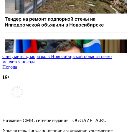
Навигация
Снег, метель, морозы: в Новосибирской области резко
меняется погода
по
Погода
записям
16+
Название СМИ: cетевое издание TOGGAZETA.RU
Учредитель: Государственное автономное учреждение