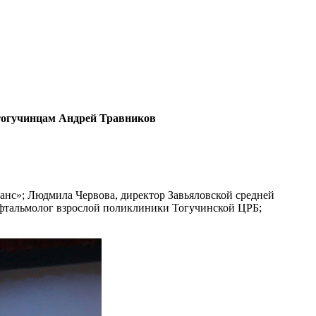
 тогучинцам Андрей Травников
анс»; Людмила Червова, директор Завьяловской средней
 офтальмолог взрослой поликлиники Тогучинской ЦРБ;