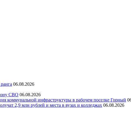
 ранга
06.08.2026
 зону СВО
06.08.2026
ация коммунальной инфраструктуры в рабочем поселке Горный
0
лучат 2,9 млн рублей и места в вузах и колледжах
06.08.2026