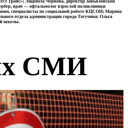
Бэтл Транс»; Людмила Червова, директор Завьяловской
Гербер, врач — офтальмолог взрослой поликлиники
анян, специалисты по социальной работе КЦСОН; Марина
льного отдела администрации города Тогучина; Ольга
ней школы.