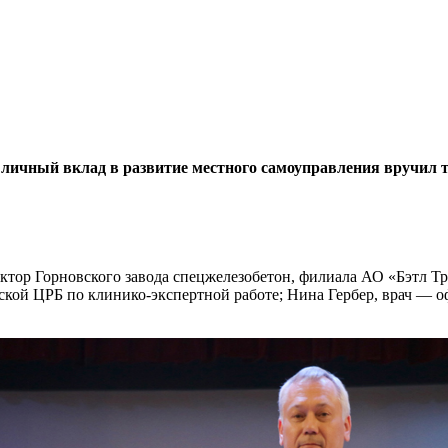
 личный вклад в развитие местного самоуправления вручил
тор Горновского завода спецжелезобетон, филиала АО «Бэтл Тр
нской ЦРБ по клинико-экспертной работе; Нина Гербер, врач —