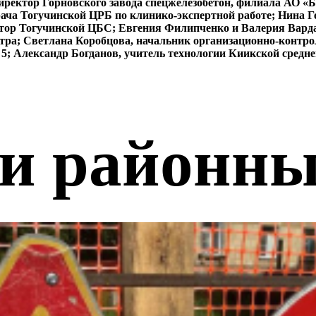
иректор Горновского завода спецжелезобетон, филиала АО «
рача Тогучинской ЦРБ по клинико-экспертной работе; Нина 
тор Тогучинской ЦБС; Евгения Филипченко и Валерия Вард
нтра; Светлана Коробцова, начальник организационно-контро
5; Александр Богданов, учитель технологии Киикской сред