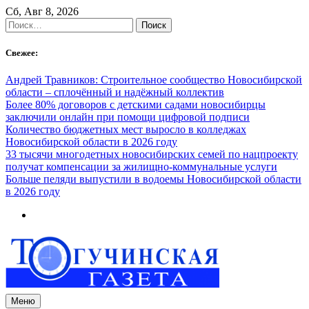
Skip
Сб, Авг 8, 2026
to
Найти:
content
Свежее:
Андрей Травников: Строительное сообщество Новосибирской
области – сплочённый и надёжный коллектив
Более 80% договоров с детскими садами новосибирцы
заключили онлайн при помощи цифровой подписи
Количество бюджетных мест выросло в колледжах
Новосибирской области в 2026 году
33 тысячи многодетных новосибирских семей по нацпроекту
получат компенсации за жилищно-коммунальные услуги
Больше пеляди выпустили в водоемы Новосибирской области
в 2026 году
Меню