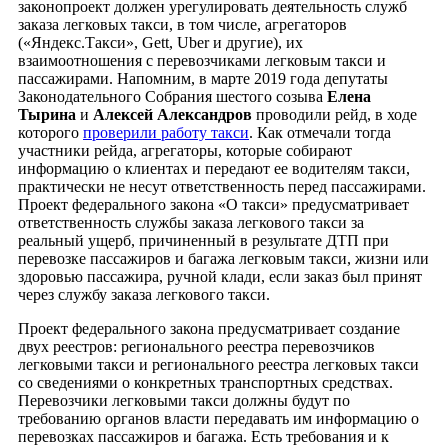
законопроект должен урегулировать деятельность служб
заказа легковых такси, в том числе, агрегаторов
(«Яндекс.Такси», Gett, Uber и другие), их
взаимоотношения с перевозчиками легковым такси и
пассажирами. Напомним, в марте 2019 года депутаты
Законодательного Собрания шестого созыва
Елена
Тырина
и
Алексей Александров
проводили рейд, в ходе
которого
проверили работу такси
. Как отмечали тогда
участники рейда, агрегаторы, которые собирают
информацию о клиентах и передают ее водителям такси,
практически не несут ответственность перед пассажирами.
Проект федерального закона «О такси» предусматривает
ответственность службы заказа легкового такси за
реальный ущерб, причиненный в результате ДТП при
перевозке пассажиров и багажа легковым такси, жизни или
здоровью пассажира, ручной клади, если заказ был принят
через службу заказа легкового такси.
Проект федерального закона предусматривает создание
двух реестров: регионального реестра перевозчиков
легковыми такси и регионального реестра легковых такси
со сведениями о конкретных транспортных средствах.
Перевозчики легковыми такси должны будут по
требованию органов власти передавать им информацию о
перевозках пассажиров и багажа. Есть требования и к