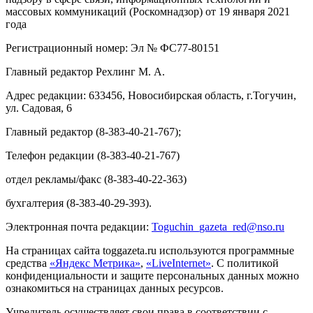
массовых коммуникаций (Роскомнадзор) от 19 января 2021
года
Регистрационный номер: Эл № ФС77-80151
Главный редактор Рехлинг М. А.
Адрес редакции: 633456, Новосибирская область, г.Тогучин,
ул. Садовая, 6
Главный редактор (8-383-40-21-767);
Телефон редакции (8-383-40-21-767)
отдел рекламы/факс (8-383-40-22-363)
бухгалтерия (8-383-40-29-393).
Электронная почта редакции:
Toguchin
_
gazeta
_
red
@
nso
.ru
На страницах сайта toggazeta.ru используются программные
средства
«Яндекс Метрика»
,
«LiveInternet»
. С политикой
конфиденциальности и защите персональных данных можно
ознакомиться на страницах данных ресурсов.
Учредитель осуществляет свои права в соответствии с