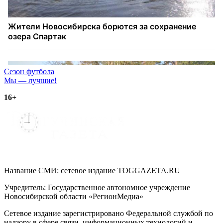
Навигация
Сезон футбола
Мы — лучшие!
по
16+
записям
Название СМИ: cетевое издание TOGGAZETA.RU
Учредитель: Государственное автономное учреждение
Новосибирской области «РегионМедиа»
Сетевое издание зарегистрировано Федеральной службой по
надзору в сфере связи, информационных технологий и