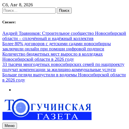
Skip
Сб, Авг 8, 2026
to
Найти:
content
Свежее:
Андрей Травников: Строительное сообщество Новосибирской
области – сплочённый и надёжный коллектив
Более 80% договоров с детскими садами новосибирцы
заключили онлайн при помощи цифровой подписи
Количество бюджетных мест выросло в колледжах
Новосибирской области в 2026 году
33 тысячи многодетных новосибирских семей по нацпроекту
получат компенсации за жилищно-коммунальные услуги
Больше пеляди выпустили в водоемы Новосибирской области
в 2026 году
Меню